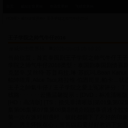
首页
威尔士世界杯
华语世界杯
飞镖世界杯
HOME
>
威尔士世界杯
>
王子学院之帅气牛仔2016
王子学院之帅气牛仔2016
威尔士世界杯
2025-05-03 05:59:20
当前位置：首页泰国剧王子学院之帅气牛仔王子
学院之帅气牛仔2016类型：泰国剧泰国剧情喜
克瑟辛,艾丝特·苏普莉拉,琳·苏皖玛,Baan Kanut 
帕坤塔库,Alice Tsoi,格拉维·伯恩司里,帕卡
王子之帥氣牛仔 / 王子学院之爱上冤家评分：7
线路· · · · · ·云播温馨提示：[DVD：标准清晰
[HD：高清版] [TS：抢先非清晰版]第01集第02
集第06集第07集第08集剧情介绍故事讲述个
第一次在派对相遇时，彼此都留下了不好的印象
主。男主怀恨在心，誓言以后要好好教训下女主