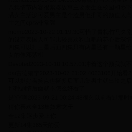
八集情节内容很紧凑故事主要发生在校园和乡下
满女主活泼可爱男主是个渣男但推哥的颜值太高
主之间cp感非常强
momo2023-10-22 01:19:30可惜了青梅
的设定泰国人可能比较喜欢狗血吧前花心后深情
四集可以打三星后面四集只有两星还有一颗星给
女的像邓紫棋
Devoted2023-10-18 10:57:01冲着这个颜
dai古德猫宁2023-10-07 21:02:4023106开
可以挺好看笑点也挺多后面几集男主就出轨之后
那种剧情后面就不怎么好看了
是YY啊2023-09-21 00:24:48很久以前看过
猜你喜欢全13集奴隶之子
全12集逐步爱上你
更新14集365天的爱