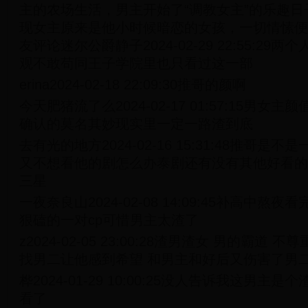
主的农场生活，男主开始了“调教女主”的乐趣
现女主原来是他小时候暗恋的女孩，一切情愫便
友评论迷尔公爵静子2024-02-29 22:55:2
观不敢苟同王子学院里也只看过这一部
erina2024-02-18 22:09:30推哥的颜啊
今天肥猪流了么2024-02-17 01:57:15男
确认的莫名其妙现实里一定一路渣到底
去有光的地方2024-02-16 15:31:48推哥
又不想看他的剧怎么办泰剧还有没有其他好看的
三星
一夜奈良山2024-02-08 14:09:45补高中熬夜
狠磕的一对cp可惜男主太渣了
z2024-02-05 23:00:28渣男渣女 男的霸道
找男二让他感到希望 和男主和好后又伤害了男
桦2024-01-29 10:00:25没人告诉我这男主
看了