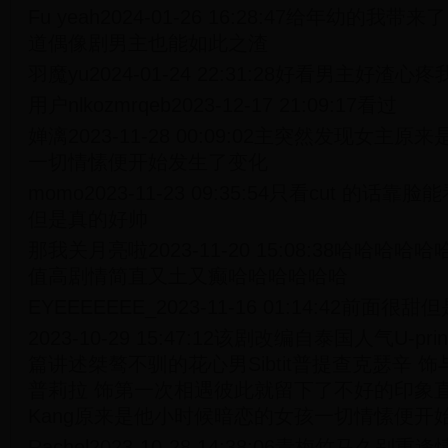
Fu yeah2024-01-26 16:28:47给年幼的
道偶像剧男主也能如此之渣
羽魔yu2024-01-24 22:31:28好看男主好
用户nlkozmrqeb2023-12-17 21:09:17看过
婵漓2023-11-28 00:09:02主突然发现女
一切情愫便开始发生了变化
momo2023-11-23 09:35:54只看cut 的
但是真的好帅
那我关月亮啦2023-11-20 15:08:38哈哈
值高剧情简直又土又癫哈哈哈哈哈哈
EYEEEEEEE_2023-11-16 01:14:42前面很
2023-10-29 15:47:12该剧改编自泰国人气U-
篇讲述桀骜不驯的花心男Sibtit普提查克瑟辛 饰与P
普莉拉 饰第一次相遇彼此就留下了不好的印象直到Sib
Kang原来是他小时候暗恋的女孩一切情愫便开
Rachel2023-10-28 14:38:06青梅竹马