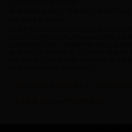
已完结我的法定老公(国语)
第4集星期五俱乐部17 情爱理念之爱是给予付出
29集全妻不择食(国语)
01.极其快乐02.如此好运03.迷幻天使04.跨越深
(国语)07.泡泡茶之恋08.2Brothers09.新版天
恶游戏泰语12.兄长，我是鹅不是天鹅13.鬼屋历
瑰(国语)15.意外爱发生16.王子变青蛙(泰版)17
来吃/杉杉来了泰国版19.夏日菊花茶20.实习生爱
23.檀香味的迷恋24.被遗忘的女儿
放款准备到放款成功需要多久？其实只需要这
老人必看:在iphone5中如何发短信?