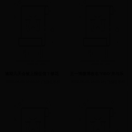
逾期几天会被上报征信？够花
王一博微博改名‘YIBO’并与乐
贷款避坑指南+实测揭秘
华续约，具体有哪些商业合作
2026-08-05 22:03:32
|
飞镖世界杯
2026-08-05 18:05:18
|
飞镖世界杯
模式变化？