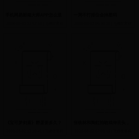
手机网易邮箱大师APP怎么退
一周不打排位会掉星吗
出账号登录
2026-08-03 12:52:10
|
飞镖世界杯
2026-08-03 05:30:38
|
飞镖世界杯
《宝可梦剑盾》孵蛋要多久？
张铁林和陶虹拍吻戏伸舌头，
孵蛋教程视频合集
陶虹都快哭了，这个张铁林也
2026-08-02 12:10:41
|
飞镖世界杯
2026-08-02 07:03:49
|
飞镖世界杯
会揩油啊(张铁林和陶虹的吻戏