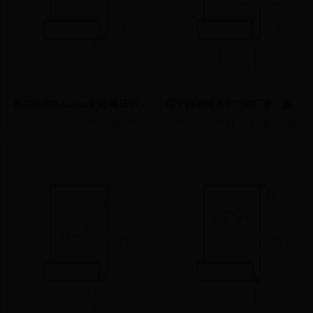
荷兰牛栏Nutrilon奶粉释疑不
辽宁找靠谱正十二烷厂家，抚
完全整理（超详细）
顺杰隆石化怎么样
2026-08-05 10:09:07
|
飞镖世界杯
2026-08-04 17:25:24
|
飞镖世界杯