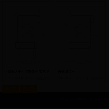
是真的吗)
《咸鱼之王》宝箱达标 零氪党
吉他调音器
如何一直做四轮（超详细）
2026-08-01 08:40:34
|
飞镖世界杯
2026-08-01 04:02:36
|
飞镖世界杯
上一页
下一页
Copyright © 2022 2014世界杯半决赛_