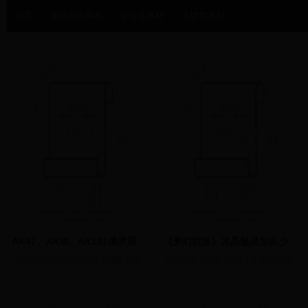
首页
威尔士世界杯
华语世界杯
飞镖世界杯
AK47、AKM、AK101俄罗斯
《梦幻西游》冰晶魅灵加多少
到底装备有多少种AK
钱
2026-08-07 09:52:53
|
飞镖世界杯
2026-08-06 08:47:09
|
飞镖世界杯