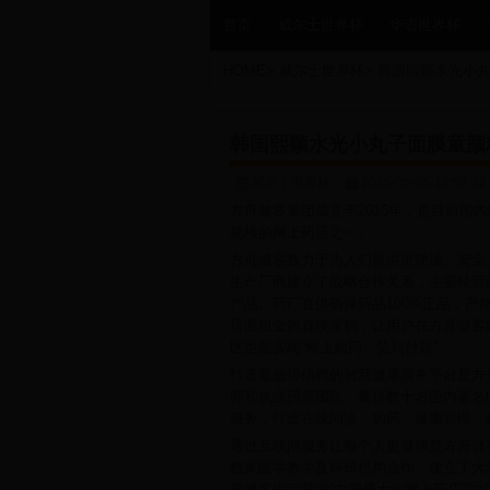
首页
威尔士世界杯
华语世界杯
HOME
>
威尔士世界杯
>
韩国熙颖水光小
韩国熙颖水光小丸子面膜童颜
威尔士世界杯
2025-05-05 18:57:32
方舟健客集团成立于2015年，是目前国
规模的网上药店之一。
方舟健客致力于为人们提供更便捷、安全
生产厂商建立了战略合作关系，主要经营
产品。药厂直供确保药品100%正品，
店面租金的直接采购，让用户在方舟健客购
区也能实现”网上购药、货到付款”。
打造最值得信赖的智慧健康服务平台是方
师和执业药师团队，囊括数十名国内著名
服务，打造在线问诊、购药、健康管理、
通过互联网服务让每个人更健康是方舟健
数家医学教学及科研机构合作，建立了大
舟健客先后获得“中国最大的网上药店”“中