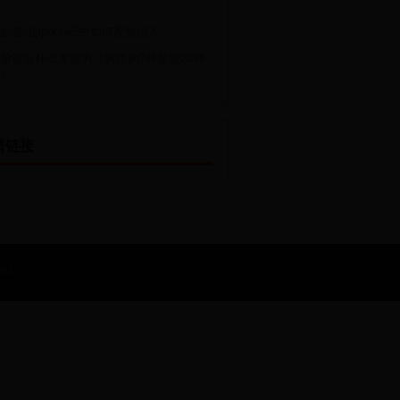
必看:在iphone5中如何发短信?
脸适合什么发型男（男生的7种脸型24种
）
情链接
ed.