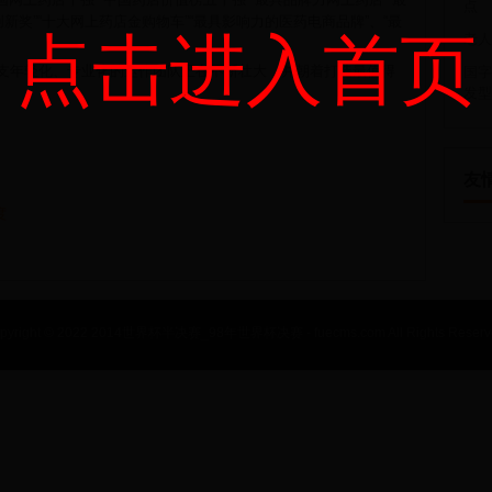
点
新奖”“十大网上药店金购物车”“最具影响力的医药电商品牌”、“最
点击进入首页
老人
支年轻化、专业化的运作团队正在不断壮大，并朝着打造最值得
国字
发型
友
度
pyright © 2022 2014世界杯半决赛_98年世界杯决赛 - fuecms.com All Rights Reserv