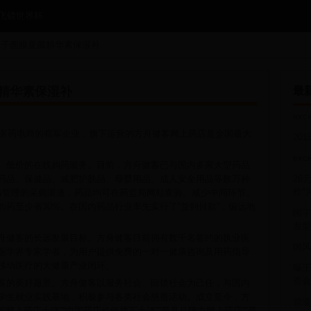
飞镖世界杯
丸子面膜童颜精华素保湿补
精华素保湿补
最
ex
内医药电商的领军企业，旗下运营的方舟健客网上药店是全国最大
20
ex
、低价的在线购药服务。目前，方舟健客已与国内多家大型药品
药品、保健品、减肥护肤品、母婴用品、成人安全用品等数万种
26
炸”
严格管理的采购渠道，药品均可在药监局网站查验。减少中间环节、
药至少省30%。在国内药品行业率先实行了”货到付款”，偏远地
国字
发型
舟健客的长远发展目标。方舟健客目前拥有数千名签约的执业医
国风
医学界专家学者，为用户提供免费的一对一健康咨询及用药指导
移动医疗的大健康产业闭环。
曝王
否会
客的美好愿景。方舟健客以服务社会、回馈社会为己任，与国内
学生就业实践基地，积极参与各类社会慈善活动。成立至今，方
管道
国网上药店十强”“中国药店价值榜五十强”“最具品牌力网上药店”“最