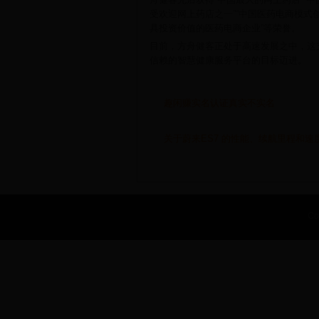
受欢迎网上药店之一”“中国医药电商模式创
具投资价值的医药电商企业”等荣誉。
目前，方舟健客正处于高速发展之中，这
信赖的智慧健康服务平台的目标迈进。
趣闲赚实名认证真实不实名
关于蔚来ES7 的性能、续航里程和速
Co