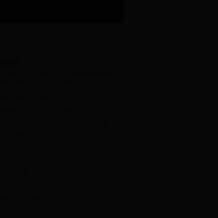
新发表
cel表格变成了红色怎么消除
16版excel怎么启用宏
cel表格变成了红色怎么消除
元就能“呼死你”？！ 广州网警揭秘“手机轰
为何防治难
脸适合什么发型男（男生的7种脸型24种
）
·秦风·驷驖
源与大一新生同班，留级原因成谜，是
成为下一个陈志朋
游戏有哪些介绍2024 管道元素的游戏盘