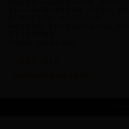
鷓鴣多在矮小山崗的灌木林中活動，有時候3－
驚時很怏地匿藏在灌木叢深處，很難發現。腳爪
走，雖然不常飛行，但飛行速度很快。
鷓鴣是雜食性，喜歡吃蚱蜢等昆蟲及螞蟻，同時
種子及植物的嫩芽。
中華鷓鴣，攝於香港大嶼山
心跳多久，爱多久
2018年世界杯预选赛（亚洲区）
Copyright © 2022 2014世界杯半决赛_