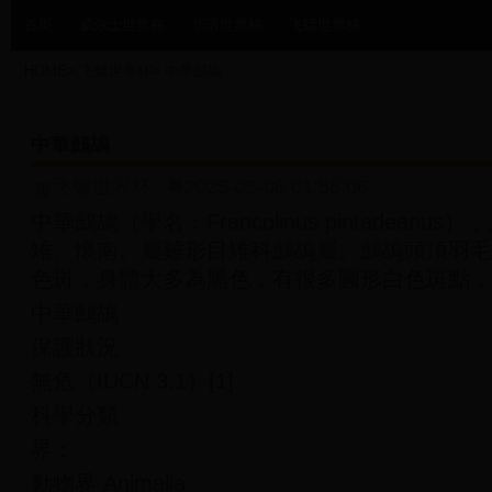
首页
威尔士世界杯
华语世界杯
飞镖世界杯
HOME
>
飞镖世界杯
>
中華鷓鴣
中華鷓鴣
飞镖世界杯
2025-05-06 01:56:06
中華鷓鴣（學名：Francolinus pintadean
雉、懷南。屬雞形目雉科鷓鴣屬。鷓鴣頭頂羽毛
色斑，身體大多為黑色，有很多圓形白色斑點，
中華鷓鴣
保護狀況
無危（IUCN 3.1）[1]
科學分類
界：
動物界 Animalia