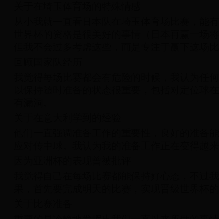
关于在埼玉体育场的特殊情感
从小我就一直看日本队在埼玉体育场比赛，能有
世界杯的资格是很美好的事情（日本再赢一场将
但我不会过多考虑这些，而是专注于赢下这场比
回顾国家队经历
我觉得每场比赛都会有危险的时候，我认为任何
以保持随时准备的状态很重要，包括对定位球在
有漏洞。
关于在意大利学到的经验
他们一直强调准备工作的重要性，良好的准备能
应对传中球。我认为我的准备工作正在变得越来
因为亚洲杯的表现曾被批评
我觉得自己在每场比赛都能保持好心态，不过我
果，首先要完成明天的比赛，实现晋级世界杯的
关于比赛准备