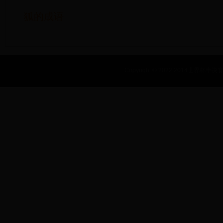
狐的成语
Copyright © 2022 2014世界杯半决赛_