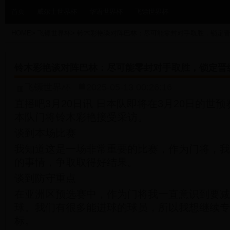
首页
威尔士世界杯
华语世界杯
飞镖世界杯
HOME
>
飞镖世界杯
>
铃木彩艳谈对阵巴林：尽可能零封对手取胜，锁定
铃木彩艳谈对阵巴林：尽可能零封对手取胜，锁定晋
飞镖世界杯
2025-05-13 00:26:16
直播吧3月20日讯 日本队即将在3月20日的世
本队门将铃木彩艳接受采访。
谈到本场比赛
我知道这是一场非常重要的比赛，作为门将，我
的事情，争取取得好结果。
谈到防守重点
在亚洲区预选赛中，作为门将我一直意识到要减
球。我们有很多能进球的球员，所以我想继续专
标。