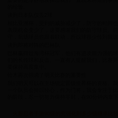
重要的是冷静地发挥出我们一直以来所做的事情
的经验。
谈到日本队仅丢2球
相比亚洲杯，受到的威胁减少了，防守的时间也
表现机会变少了，这要感谢我们的防守球员。前
守，后场球员也跟着联动，所以球很少传到我这
谈到即将对阵的巴林队
巴林赢得过海湾杯冠军，他们有进攻能力强的球
们的长传球和反击。一直有人提醒我们，比赛开
要保持高度集中。
铃木再次强调了明天比赛的重要性
我们明天可以在主场锁定晋级世界杯的资格。我
一个队员会掉以轻心，作为门将，我会专注于比
的阶段，尽一切努力保持零封，在90分钟内拿
火影忍者手游90级的究强化到多少级继承比