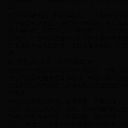
态。
这可能导致失眠，即便躺在床上，大脑依旧活跃
态；还会引发焦虑、烦躁等情绪波动，让人莫名
摄入咖啡因，还可能出现心悸症状，心脏跳动加
脏负担。对于本身就患有心血管疾病或神经衰弱
茶带来的神经系统刺激，无疑会加重病情，对身
胁。
2、肠胃刺激考量，消化功能影响
茶喝多了对肠胃功能会产生显著影响。茶叶中的
质，在适量时能促进胃肠蠕动，帮助消化。但过
大量饮茶或饮用浓茶，这些物质会直接刺激胃黏
护屏障。
这容易引发胃部不适，出现胃痛、胃胀等症状，
胃炎、胃溃疡等疾病。此外，茶中的咖啡因会促
茶会使胃酸分泌过多，导致反酸、烧心等症状。
人群，如老人、儿童和患有肠胃疾病的患者，过