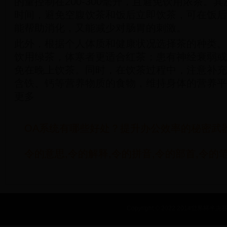
的量控制在200-300毫升，且避免饮用浓茶。
时间，避免空腹饮茶和饭后立即饮茶，可在饭后
能帮助消化，又能减少对肠胃的刺激。
此外，根据个人体质和健康状况选择茶的种类。
饮用绿茶，体寒者更适合红茶；患有神经衰弱或
免在晚上饮茶。同时，在饮茶过程中，注意补充
含铁、钙等营养物质的食物，维持身体的营养平
更多
OA系统有哪些好处？提升办公效率的秘密武
令的意思,令的解释,令的拼音,令的部首,令的
Copyright © 2022 2014世界杯半决赛_