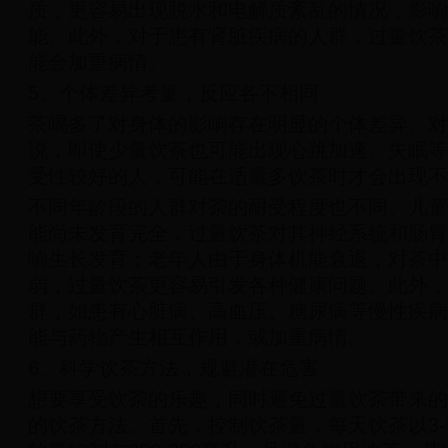
质，更容易出现脱水和电解质紊乱的情况，影响
能。此外，对于患有肾脏疾病的人群，过量饮茶
能会加重病情。
5、个体差异考量，反应各不相同
茶喝多了对身体的影响存在明显的个体差异。对
说，即使少量饮茶也可能出现心跳加速、失眠等
受性较好的人，可能在适量多饮茶时才会出现不
不同年龄段的人群对茶的耐受程度也不同。儿童
能尚未发育完全，过量饮茶对其神经系统和肠胃
响生长发育；老年人由于身体机能衰退，对茶中
弱，过量饮茶更容易引发各种健康问题。此外，
群，如患有心脏病、高血压、糖尿病等慢性疾病
能与药物产生相互作用，或加重病情。
6、科学饮茶方法，规避潜在危害
想要享受饮茶的乐趣，同时避免过量饮茶带来的
的饮茶方法。首先，控制饮茶量，每天饮茶以3-