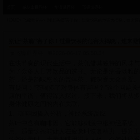
首页
威尔士世界杯
华语世界杯
飞镖世界杯
HOME
>
飞镖世界杯
>
别让“茶瘾”害了你！过量饮茶的危害大揭晓，速来避
别让“茶瘾”害了你！过量饮茶的危害大揭晓，速来避
飞镖世界杯
2026-06-17 05:50:34
在快节奏的现代生活中，茶凭借其独特的风味与
为了众多人日常饮品的选择。无论是清香淡雅的
茶，还是韵味悠长的普洱茶，都深受大众喜爱。
有疑问：“茶喝多了对身体有害吗？”这个问题
康的平衡，值得深入探讨。接下来，我们将从多
身体健康之间的内在关联。
1、咖啡因摄入分析，神经系统反应
茶叶中含有咖啡因，它能够刺激中枢神经系统，
用。适量饮茶能让人在疲惫时恢复精力，提升工
饮茶过量时，大量咖啡因进入人体，会使神经系