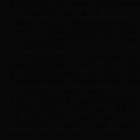
激更不容忽视，可能严重影响正常的消化吸收功
3、营养吸收干扰，微量元素失衡
大量饮茶会干扰人体对某些营养物质的吸收。茶
中的铁结合，形成难以溶解的复合物，从而阻碍
饮茶，尤其是在进餐时大量饮茶，可能导致缺铁
白、头晕乏力等症状。
同时，鞣酸还会与钙结合，影响钙的吸收利用。
阶段的儿童和容易缺钙的中老年人来说，过量饮
康，增加骨质疏松的风险。此外，过量饮茶还可
其他营养物质的吸收，导致身体营养失衡，影响
4、利尿作用评估，电解质平衡影响
茶具有一定的利尿作用，适量饮茶有助于促进尿
出多余水分和废物。但当饮茶过量时，频繁排尿
流失，同时也会带走部分电解质，如钾、钠等。
一系列不适症状，如肌肉无力、疲劳、心律失常
特别是在炎热天气或大量出汗后过量饮茶，不及