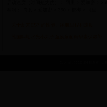
启动速度（时间短为优）： 阿里 > 爱加密 > 360 
漏洞： 腾讯 > 爱加密 > 360 > 梆梆 > 阿里
关于蔚来ES7 的性能、续航里程和速度
韩国熙颖水光小丸子面膜童颜精华素保湿补
Copyright © 2022 2014世界杯半决赛_