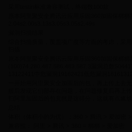
采用testin标准兼容测试，终端数100款
原本阿里聚安全腾讯云应用乐固360加固保梆梆
2.04s2.00s3.13s3.05s3.05s2.49s
漏洞扫描结果
综合扫描质量，覆盖项广度等方面的考虑，采用
扫描
原本阿里聚安全腾讯云应用乐固360加固保梆梆
(100)74.280.487.586.483.587.3漏洞总数50
13122411中危漏洞19162421低危漏洞18161312
一开始用阿里聚安全加固后的包，再上传上去无
服后发现它们那存在问题，在问题修复后再上传
扫阿里加固后的包竟然是这得分，这就有点尴尬
总结
体积（体积小的为优）：360 > 腾讯 > 爱加密 >
兼容性： 阿里 > 腾讯 > 360 = 梆梆 > 爱加密