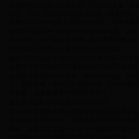
你甚至可以在端口上插入另一个HDMI设备，以
问题。同样，你可以尝试备用电缆，以查明前一
如果你在HDMI电缆上遇到任何问题，请更换新
你甚至可以使用一根Syncwire HDMI电缆，
美的传输。由于其金属结构，电缆即使弯曲300
在正常工作的另一个显示器中上排查问题
解决“无HDMI信号”的另一种方法是在另一个
这是为了识别你的显示设备的任何组件是否损坏
如果你没有收到任何信号，那么你的电脑、电缆
是，如果屏幕上显示了所需的内容，这是对显示
确标志，或者你甚至可能需要更换它！
更新显示适配器和监视器的驱动程序
显示适配器负责将显示图像发送到监视器或相关
监视器连接类型如何，其驱动程序的任何问题都
同样，多显示器设置中只有一个显示器可能显示“
这可能是由于显卡驱动程序过时或损坏所致。