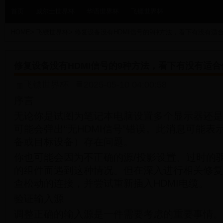
首页
威尔士世界杯
华语世界杯
飞镖世界杯
HOME
>
飞镖世界杯
>
修复设备没有HDMI信号的9种方法，看下有没有适
修复设备没有HDMI信号的9种方法，看下有没有适合
飞镖世界杯
2025-05-10 04:00:58
序言
无论你是试图为笔记本电脑设置多个显示器还是
可能会弹出“无HDMI信号”错误。此消息可能
备或目标设备）存在问题。
你也可能会因为不正确的源/投影设置、过时的
的组件而遇到这种情况。但在深入进行相关修复
查松动的连接，并尝试重新插入HDMI电缆。
验证输入源
调整正确的输入源是一件需要考虑的重要事情。如