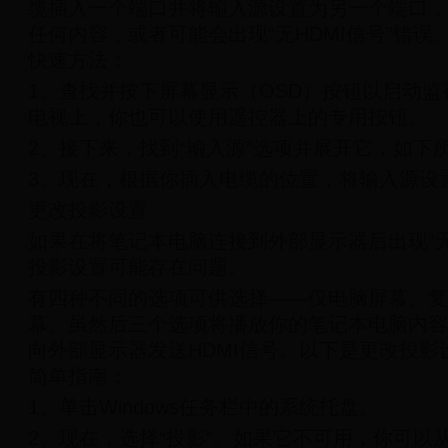
缆插入一个端口并将输入源设置为另一个端口，
任何内容，或者可能会出现“无HDMI信号”错
快速方法：
1、查找并按下屏幕显示（OSD）按钮以启动
电视上，你也可以使用遥控器上的专用按钮。
2、接下来，找到“输入源”选项并展开它，如下
3、现在，根据你插入电缆的位置，将输入源设置为
更改投影设置
如果在将笔记本电脑连接到外部显示器后出现“无
投影设置可能存在问题。
有四种不同的选项可供选择——仅电脑屏幕、复
幕。虽然后三个选项将播放你的笔记本电脑内容
向外部显示器发送HDMI信号。以下是更改投影
简单指南：
1、单击Windows任务栏中的系统托盘。
2、现在，选择“投影”。如果它不可用，你可以从