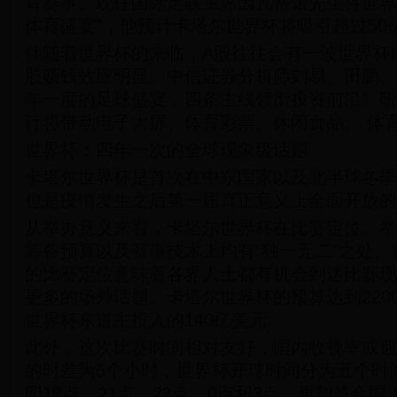
育赛事。现任国际足联主席因凡蒂诺先生将世界
体育盛宴”，他预计卡塔尔世界杯将吸引超过50
伴随着世界杯的来临，A股往往会有一波世界杯的
股赚钱效应明显。中信证券分析师刘易、田鹏、
年一度的足球盛宴，四条主线领衔投资前沿》研
计将带动电子大屏、体育彩票、休闲食品、 体
世界杯：四年一次的全球现象级话题
卡塔尔世界杯是首次在中东国家以及北半球冬季
也是疫情发生之后第一届真正意义上全面开放的
从举办意义来看，卡塔尔世界杯在比赛定位、举
筹备预算以及赛事技术上均有“独一无二”之处
的比赛定位意味着各界人士都有机会到达比赛现
更多的场外话题。卡塔尔世界杯的预算达到220
世界杯东道主投入的140亿美元。
此外，这次比赛时间相对友好，国内收视率或迎
的时差为5个小时，世界杯开球时间分为五个时
间18点、21点、23点、0点和3点，更加符合