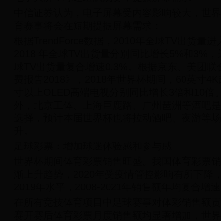
中信证券认为，电子屏幕受内容影响较大，世界
育赛事将会在短期提振屏幕需求：
根据TrendForce数据，2010年全球TV出货量
2018 年全球TV出货量分别同比增长5%和3%，远
球TV出货量复合增速0.3%。根据京东、美团
费报告2018》，2018年世界杯期间，60英寸4
寸以上OLED高端电视分别同比增长3倍和10
外，北京工体、上海巨鹿路、广州琶洲等酒吧是
选择，预计本届世界杯也将拉动酒吧、夜游等场
升。
足球彩票：增加球迷体验感和参与感
世界杯期间体育彩票销售旺盛。我国体育彩票销
渐上升趋势，2020年受疫情管控影响有所下降，
2019年水平，2008-2021年销售额年均复合增速
在所有竞技体育项目中足球赛事对体彩销售额贡
赛开赛后体育彩票月度销售额均显著增加，世界