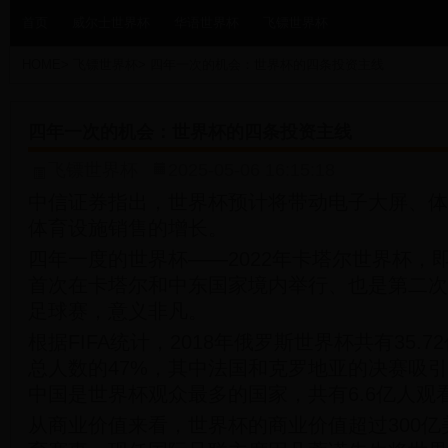
首页
威尔士世界杯
华语世界杯
飞镖世界杯
HOME
>
飞镖世界杯
>
四年一次的机会：世界杯的四条投资主线
四年一次的机会：世界杯的四条投资主线
飞镖世界杯
2025-05-06 16:15:18
中信证券指出，世界杯预计将带动电子大屏、体
体育设施销售的增长。
四年一度的世界杯——2022年卡塔尔世界杯，
首次在卡塔尔和中东国家境内举行、也是第二次
足球赛，意义非凡。
根据FIFA统计，2018年俄罗斯世界杯共有35.
总人数的47%，其中法国和克罗地亚的决赛吸引了
中国是世界杯观众最多的国家，共有6.6亿人观
从商业价值来看，世界杯的商业价值超过300