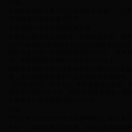
明显。
本届世界杯在冬季举行，有望延长啤酒二、三季
带动啤酒行业实现量价齐升。
体育设施：球迷运动热情被点燃
世界杯点燃球迷运动热情。根据易观咨询，俄罗
KEEP app日均使用时长由21分钟提升至23
团联合发布的《世界杯消费报告2018》，世界
衣、体脂称等销售额同比增长在60%以上。
短期来看预计卡塔尔世界杯的举行将提升球迷的
看，预计国家支持体育产业发展政策逐渐加码。
（2021-2025）和“十四五”体育发展规划提出，
场地要达到2.6平方米，经常参加体育锻炼人数比
全国体育产业总规模达到5万亿元。
总结
中信证券认为围绕卡塔尔世界杯举行，建议重点
主线一：体彩销售及运营商，历史上世界杯期间