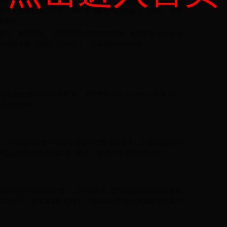
不可少。客户应时刻关注本身的信用状况，按期还款，避免逾
通寻求合理的解决方案。同时要理解逾期还款的后续影响，增强
的麻烦。
服务，按期还款，共同维护良好的信用环境。逾期还款不仅会给
的信用体系。让咱们共同努力，共创美好信用未来。
体的起诉时间因个案而异，通常包括以下几个阶段: 逾期13个
信等方式进行。
逾期。钱呗钱包为用户提供了便捷的消费信贷服务，但逾期还款将带
风险以及生活质量的降低。因此，用户在使用借款服务时。
给专业的公司进行处理。 上门的频率:上门的频率和强度视逾期
多次上门。如果逾期时间较长，钱呗钱包可能会将债务委托给第