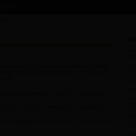
飞镖世界杯
么样处理
最
曝王
否会
放款
便捷的资金支持但与此同时逾期还款疑惑也日益突出。钱呗钱包
这些
期还款的应对途径及其影响有着明确的规定。本文将详细介绍钱
的结果。
四年
鵂鶹屬
通过短信方法提醒使用者还款。这是对客户的一种友好提醒旨在让
“跨
些？
通过电话的办法与客户沟通，理解逾期起因，并督促使用者尽快还
40
首批
有可能将逾期账款委托给专业的公司实行解决。公司会采纳更加专
如何
【最